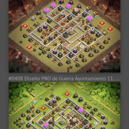
#0408 Diseño PRO de Guerra Ayuntamiento 11, Tesla Troll, TH11 War Base Layout