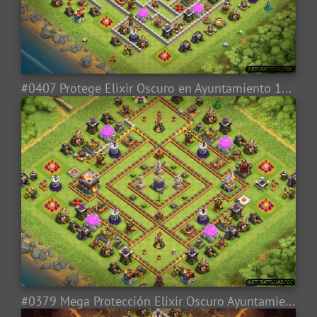
#0407 Protege Elixir Oscuro en Ayuntamiento 11, Farming Base Layout for TH11 Dark Elixir
#0379 Mega Protección Elixir Oscuro Ayuntamiento 11, TH11 Dark Elixir Base Layout