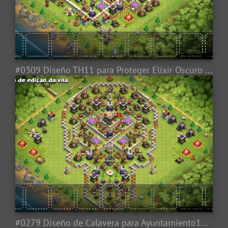
#0309 Diseño TH11 para Proteger Elixir Oscuro Farming Base Layout
#0279 Diseño de Calavera para Ayuntamiento11, Skull Base Layout