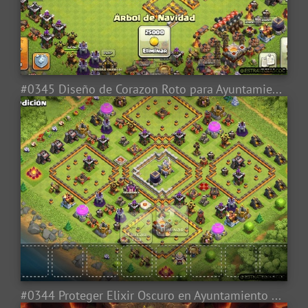
#0345 Diseño de Corazon Roto para Ayuntamiento 11, Fan Art Broken Hear Base layout TH11
#0344 Proteger Elixir Oscuro en Ayuntamiento 11, TH11 Farming Base Layout Dark Elixir