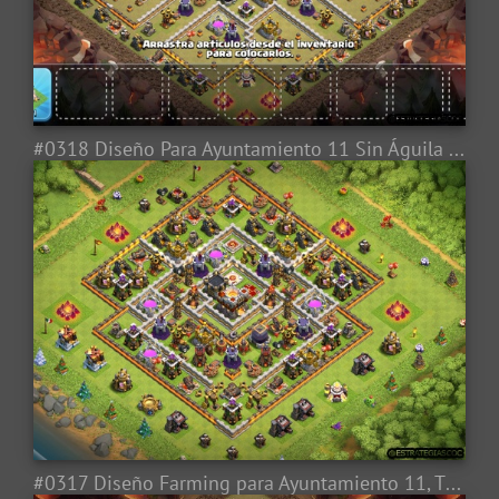
#0318 Diseño Para Ayuntamiento 11 Sin Águila de Artillería, TH11 Base Layout No Eagle Artillery
#0317 Diseño Farming para Ayuntamiento 11, TH11 Base Layout