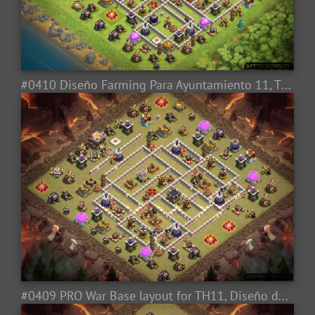
#0410 Diseño Farming Para Ayuntamiento 11, TH11 Farming Base Layout
#0409 PRO War Base layout for TH11, Diseño de Guerra Para Ayuntamiento 11