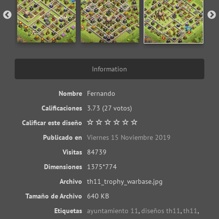
Information
Nombre
Fernando
Calificaciones
3.73
(27 votos)
Calificar este diseño
Publicado en
Viernes 15 Noviembre 2019
Visitas
84739
Dimensiones
1375*774
Archivo
th11_trophy_warbase.jpg
Tamaño de Archivo
640 KB
Etiquetas
ayuntamiento 11
,
diseños th11
,
th11
,
th11 