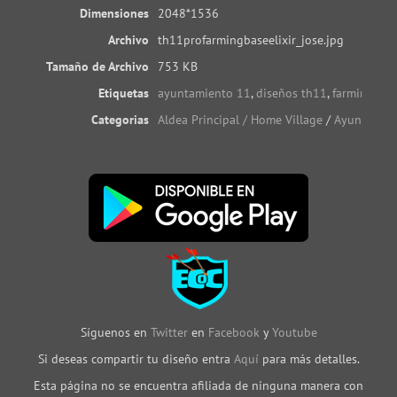
Dimensiones
2048*1536
Archivo
th11profarmingbaseelixir_jose.jpg
Tamaño de Archivo
753 KB
Etiquetas
ayuntamiento 11
,
diseños th11
,
farming th
Categorias
Aldea Principal / Home Village
/
Ayuntamien
Síguenos en
Twitter
en
Facebook
y
Youtube
Si deseas compartir tu diseño entra
Aquí
para más detalles.
Esta página no se encuentra afiliada de ninguna manera con