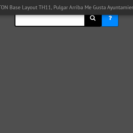
TON Base Layout TH11, Pulgar Arriba Me Gusta Ayuntamie