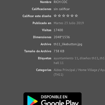
Nombre
RICH COC
Calificaciones
sin calificar
Calificar este diseño
Publicado en
Martes 23 Julio 2019
Visitas
17400
Dimensiones
2048*1536
Archivo
th11_likebutton.jpg
Tamaño de Archivo
738 KB
Etiquetas
ayuntamiento 11
,
diseños th11
,
th1
hall 11
Categorias
Aldea Principal / Home Village
/
Ay
(TH11)