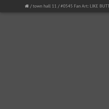
/
town hall 11
/
#0545 Fan Art: LIKE BUT