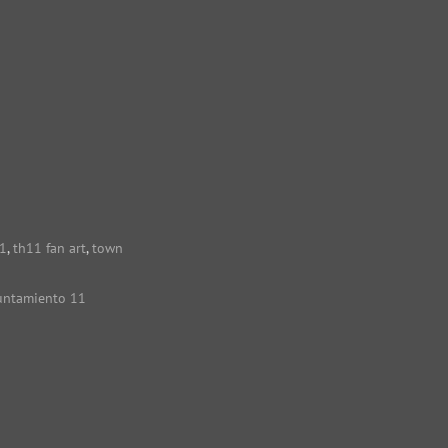
1
,
th11 fan art
,
town
untamiento 11