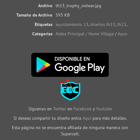
Archivo
th13_trophy_cwlwar.jpg
Tamaño de Archivo
593 KB
Etiquetas
ayuntamiento 13
,
diseños th13
,
th13
,
th13 
Categorias
Aldea Principal / Home Village
/
Ayuntamien
Síguenos en
Twitter
en
Facebook
y
Youtube
Si deseas compartir tu diseño entra
Aquí
para más detalles.
Esta página no se encuentra afiliada de ninguna manera con
Supercell.