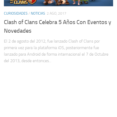
CURIOSIDADES
/
NOTICIAS
2 AGO, 2017
Clash of Clans Celebra 5 Años Con Eventos y
Novedades
El 2 de agosto del 2012, fue lanzado Clash of Clans por
primera vez para la plataforma iOS, posteriormente fue
lanzado para Android de forma internacional el 7 de Octubre
del 2013, desde entonces...