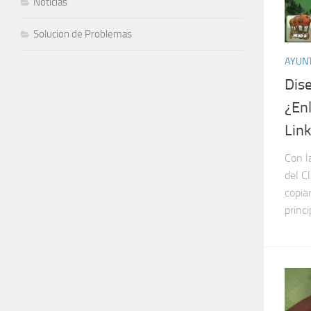
Noticias
Solucion de Problemas
AYUN
Dis
¿En
Lin
Con l
del C
copia
princip