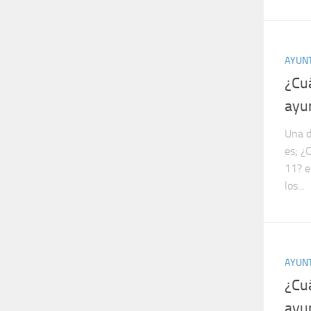
AYUN
¿Cu
ayu
Una d
es; ¿
11? e
los...
AYUN
¿Cu
ayu