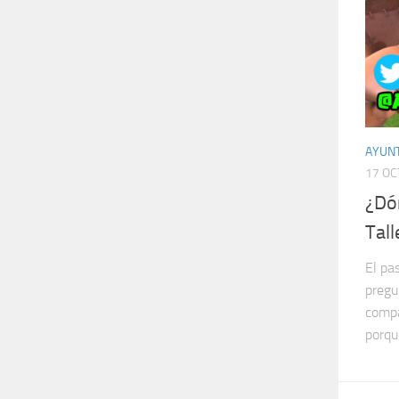
AYUN
17 OC
¿Dó
Tall
El pa
pregu
compa
porqu