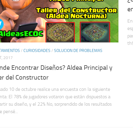
e
En
es
pa
th9
TAMIENTOS
/
CURIOSIDADES
/
SOLUCION DE PROBLEMAS
T, 2017
nde Encontrar Diseños? Aldea Principal y
er del Constructor
sado 10 de octubre realice una encuesta con la siguiente
nta: El 78% de jugadores votaron que están dispuestos a
rtir su diseño, y el 22% No, sorprendido de los resultados
e pensé...