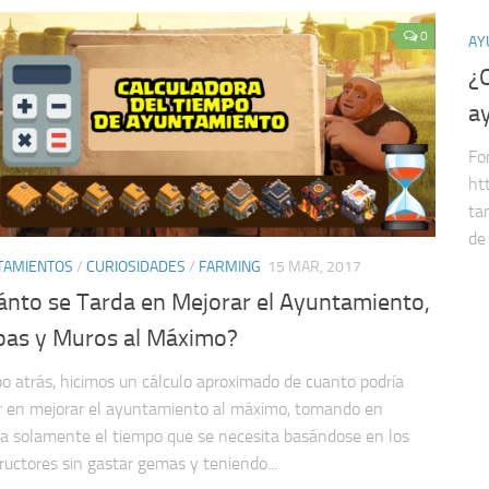
0
AY
¿
a
Fo
ht
ta
de
TAMIENTOS
/
CURIOSIDADES
/
FARMING
15 MAR, 2017
ánto se Tarda en Mejorar el Ayuntamiento,
pas y Muros al Máximo?
o atrás, hicimos un cálculo aproximado de cuanto podría
r en mejorar el ayuntamiento al máximo, tomando en
a solamente el tiempo que se necesita basándose en los
ructores sin gastar gemas y teniendo...