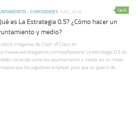
35
UNTAMIENTOS
/
CURIOSIDADES
5 JUL, 2016
Qué es La Estrategia 0.5? ¿Cómo hacer un
yuntamiento y medio?
ndos e Imágenes de Clash of Clans en
tp://www.estrategiascoc.com/wallpapers/ La estrategia 0.5 es
mbién conocida como los ayuntamiento y medio, es un modo
 mejora que los jugadores emplean para que en guerra de...