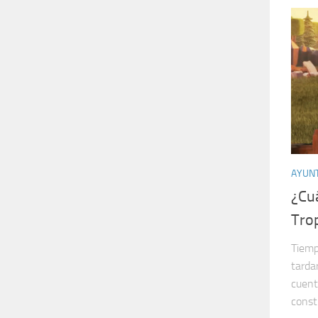
AYUN
¿Cu
Tro
Tiemp
tarda
cuent
const