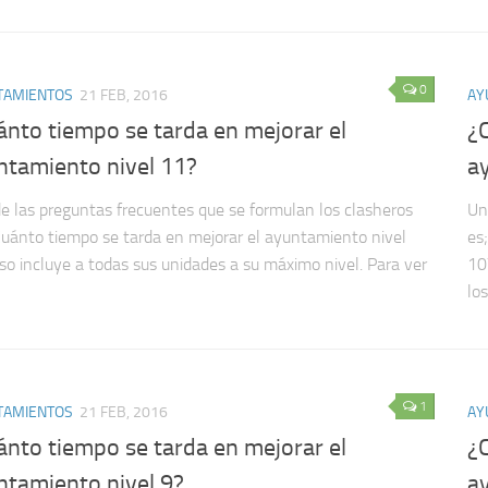
0
TAMIENTOS
21 FEB, 2016
AY
ánto tiempo se tarda en mejorar el
¿
ntamiento nivel 11?
a
e las preguntas frecuentes que se formulan los clasheros
Un
Cuánto tiempo se tarda en mejorar el ayuntamiento nivel
es
so incluye a todas sus unidades a su máximo nivel. Para ver
10
los.
1
TAMIENTOS
21 FEB, 2016
AY
ánto tiempo se tarda en mejorar el
¿
ntamiento nivel 9?
a