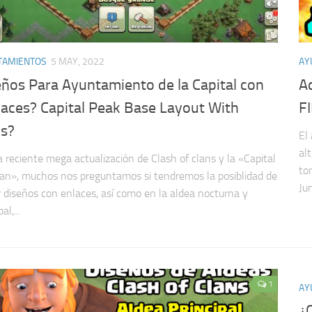
TAMIENTOS
5 MAY, 2022
AY
eños Para Ayuntamiento de la Capital con
Ad
laces? Capital Peak Base Layout With
F
ks?
El
al
a reciente mega actualización de Clash of clans y la «Capital
to
lan», muchos nos preguntamos si tendremos la posiblidad de
Jun
r diseños con enlaces, así como en la aldea nocturna y
al,...
1
AY
¿