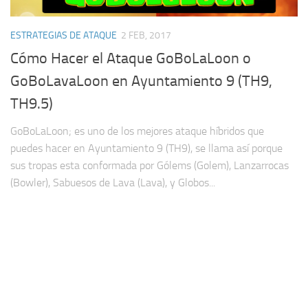
ESTRATEGIAS DE ATAQUE
2 FEB, 2017
Cómo Hacer el Ataque GoBoLaLoon o
GoBoLavaLoon en Ayuntamiento 9 (TH9,
TH9.5)
GoBoLaLoon; es uno de los mejores ataque híbridos que
puedes hacer en Ayuntamiento 9 (TH9), se llama así porque
sus tropas esta conformada por Gólems (Golem), Lanzarrocas
(Bowler), Sabuesos de Lava (Lava), y Globos...