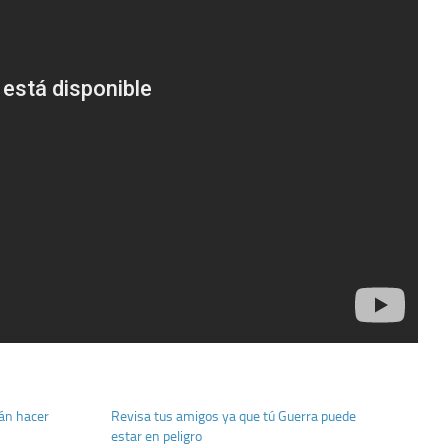
rán hacer
Revisa tus amigos ya que tú Guerra puede
estar en peligro