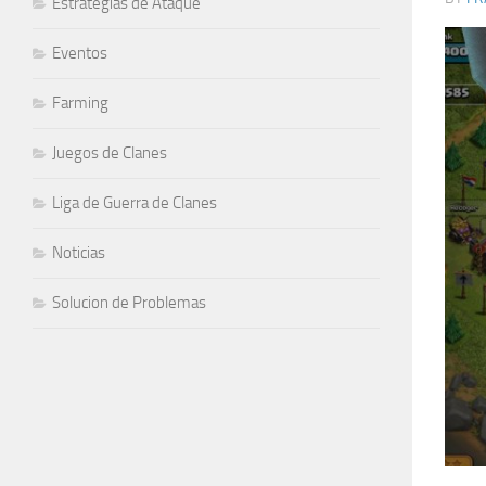
Estrategias de Ataque
Eventos
Farming
Juegos de Clanes
Liga de Guerra de Clanes
Noticias
Solucion de Problemas