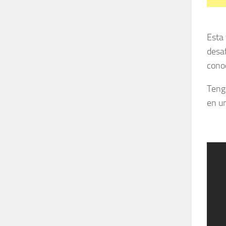
Esta 
desaf
conoc
Tenga
en u