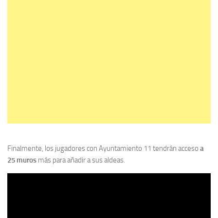
Finalmente, los jugadores con Ayuntamiento 11 tendrán acceso
a
25 muros
más para añadir a sus aldeas.