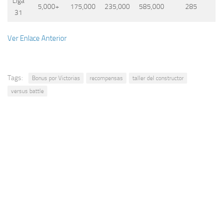
Liga
5,000+
175,000
235,000
585,000
285
31
Ver Enlace Anterior
Tags:
Bonus por Victorias
recompensas
taller del constructor
versus battle