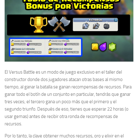
El Versus Battle es un modo de juego exclusivo en el taller del
constructor donde dos jugadores atacan otras bases al mismo
tiempo,
al ganar la batalla se
ganan recompensas de recursos.
Para
ganar todo el botín de un conjunto en particular, tendrás que ganar
tres veces;
el tercero gana un poco más que el primero y el
segundo triunfo.
Después de eso, tienes que esperar 22 horas (o
usar gemas) antes de recibir otra ronda de recompensas de
recursos.
Por lo tanto, la clave obtener muchos recursos, oro y elixir en el