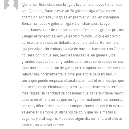
@jmorten Esta claro que la liga y la champion poco tienen que
ver. Ejemplos, Suarez este ao 20 goles en liga y 0 goles en
champion. Morata , 10 goles en premier y 1 gol en champion.
Benzema , pues 4 goles en liga y 2 en champion. Luego
deberiamos halar de champion como 2 mundos: grupos previos
y luego eliminatorias, eso ya es otro mundo. Lo que es claro o
parece claro es que un delantero como el actual Benzema en
liga penaliza , sin embargo a dia de hoy en champion con Zidane
no, sera por lo que sea, pero es analizable. en general , los
grandes equipos tienen grandes delanteros centros que en sus
ligas meten un monton de goles, en champion no suelen ser tan
relevantes, normalmente. al final por ahora para mi hay un
tema que puede empezar el analisis, el madrid es el equipo que
en cahmpion en eliminatorias y en liga mantiene en un termino
mas regular la cantidad de ocasiones que genera y tiene mayor
acierto en eliminatorias que en liga, normalmente los numeros
son muy diferentes en ambas competiciones. es decir lo extrao
es generar siempre 20 disparos de gol y que no le metas al
Leganes y si al bayern. Y eso que algun dia terminara el efecto
zidane , no va a ser eterno.