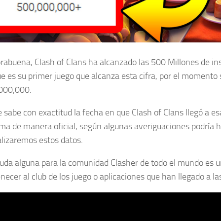
abuena, Clash of Clans ha alcanzado las 500 Millones de inst
e es su primer juego que alcanza esta cifra, por el momento 
000,000.
 sabe con exactitud la fecha en que Clash of Clans llegó a es
ma de manera oficial, según algunas averiguaciones podría h
alizaremos estos datos.
uda alguna para la comunidad Clasher de todo el mundo es un
necer al club de los juego o aplicaciones que han llegado a l