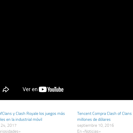
fClans y Clash Royale los juegos más
Tencent Compra Clash of Clans
les en la industrial móvil
millones de dólares
 24, 2017
septiembre 10, 2016
riosidades»
En «Noticias»