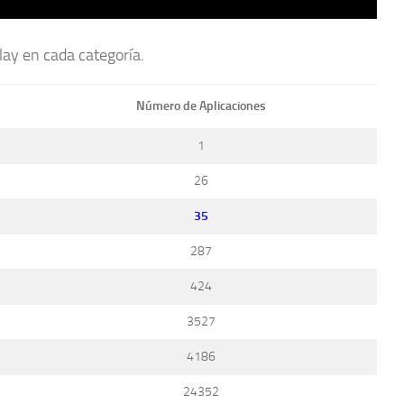
lay en cada categoría.
Número de Aplicaciones
1
26
35
287
424
3527
4186
24352