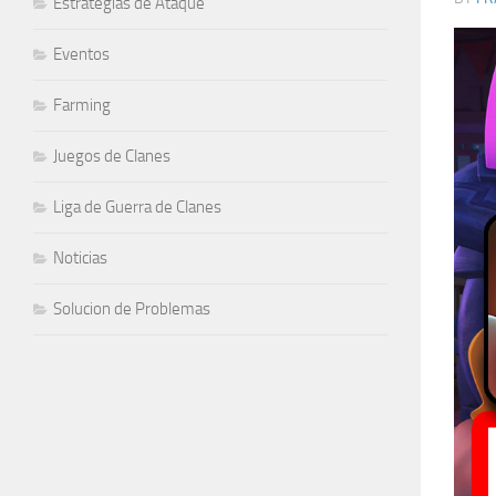
Estrategias de Ataque
Eventos
Farming
Juegos de Clanes
Liga de Guerra de Clanes
Noticias
Solucion de Problemas