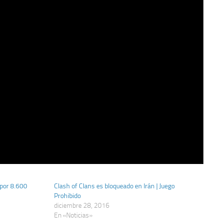
 por 8.600
Clash of Clans es bloqueado en Irán | Juego
Prohibido
diciembre 28, 2016
En «Noticias»