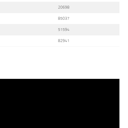
20698
85037
51594
82941