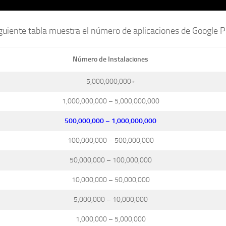
guiente tabla muestra el número de aplicaciones de Google P
Número de Instalaciones
5,000,000,000+
1,000,000,000 – 5,000,000,000
500,000,000 – 1,000,000,000
100,000,000 – 500,000,000
50,000,000 – 100,000,000
10,000,000 – 50,000,000
5,000,000 – 10,000,000
1,000,000 – 5,000,000