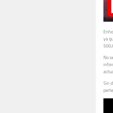
Enhor
ya qu
500,
No se
infor
actu
Sin d
perte