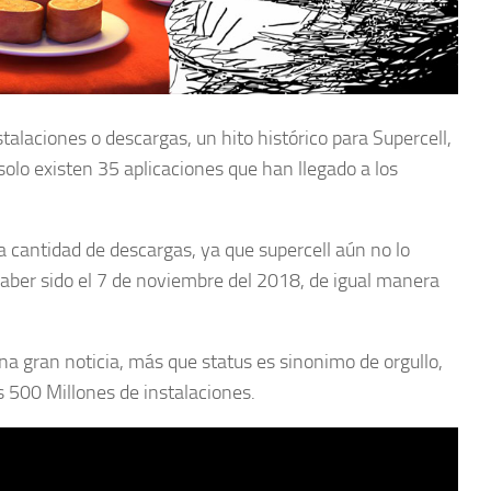
alaciones o descargas, un hito histórico para Supercell,
solo existen 35 aplicaciones que han llegado a los
a cantidad de descargas, ya que supercell aún no lo
aber sido el 7 de noviembre del 2018, de igual manera
a gran noticia, más que status es sinonimo de orgullo,
as 500 Millones de instalaciones.