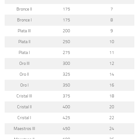
Bronce II
175
7
Bronce I
175
8
Plata III
200
9
Plata II
250
10
Plata I
275
11
Oro III
300
12
Oro II
325
14
Oro I
350
16
Cristal III
375
18
Cristal II
400
20
Cristal I
425
22
Maestros III
450
24