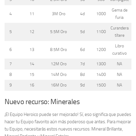
Gema de
4
11
3M Oro
4d
1000
furia
Curandera
5
12
5.5M Oro
5d
1100
títere
Libro
6
13
8.5M Oro
6d
1200
curativo
7
14
12M Oro
7d
1300
NA
8
15
14M Oro
8d
1400
NA
9
16
16M Oro
9d
1500
NA
Nuevo recurso: Minerales
¡El Equipo Heroico puede ser mejorado! Sí, eso significa que puedes
hacer tu Equipo favorito aún más poderoso que antes. Para mejorar
tu Equipo, necesitarás estos nuevos recursos: Mineral Brillante,