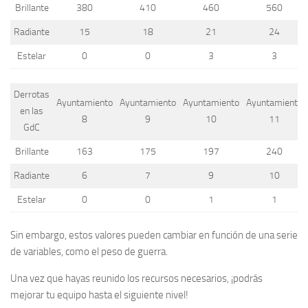
Brillante
380
410
460
560
Radiante
15
18
21
24
Estelar
0
0
3
3
Derrotas
Ayuntamiento
Ayuntamiento
Ayuntamiento
Ayuntamiento
en las
8
9
10
11
GdC
Brillante
163
175
197
240
Radiante
6
7
9
10
Estelar
0
0
1
1
Sin embargo, estos valores pueden cambiar en función de una serie
de variables, como el peso de guerra.
Una vez que hayas reunido los recursos necesarios, ¡podrás
mejorar tu equipo hasta el siguiente nivel!