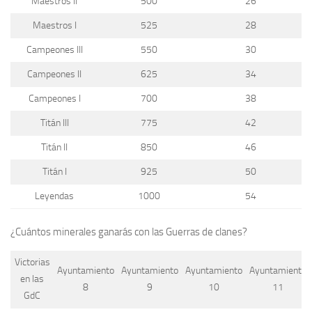
Maestros II
500
26
Maestros I
525
28
Campeones III
550
30
Campeones II
625
34
Campeones I
700
38
Titán III
775
42
Titán II
850
46
Titán I
925
50
Leyendas
1000
54
¿Cuántos minerales ganarás con las Guerras de clanes?
Victorias
Ayuntamiento
Ayuntamiento
Ayuntamiento
Ayuntamiento
en las
8
9
10
11
GdC