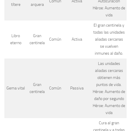
Común
Activa
Autocuración
títere
arquera
Héroe: Aumento de
vida
El gran centinela y
todas las unidades
Libro
Gran
Común
Activa
aliadas cercanas
eterno
centinela
se vuelven
inmunes al daño.
Las unidades
aliadas cercanas
obtienen más
Gran
puntos de vida.
Gema vital
Común
Passiva
centinela
Héroe: Aumento de
daño por segundo
Héroe: Aumento de
vida
Cura al gran
centinela y a todas