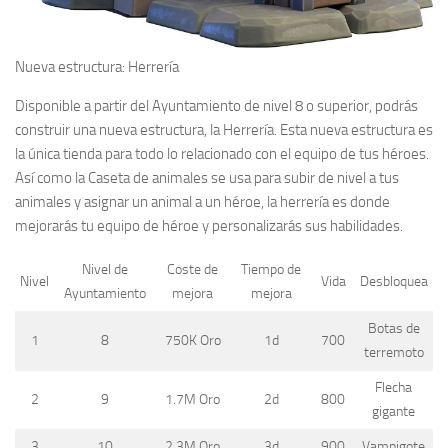
Nueva estructura: Herrería
Disponible a partir del
Ayuntamiento de nivel 8 o superior
, podrás
construir una nueva estructura, la Herrería. Esta nueva estructura es
la única tienda para todo lo relacionado con el equipo de tus héroes.
Así como la Caseta de animales se usa para subir de nivel a tus
animales y asignar un animal a un héroe, la herrería es donde
mejorarás tu equipo de héroe y personalizarás sus habilidades.
Nivel de
Coste de
Tiempo de
Nivel
Vida
Desbloquea
Ayuntamiento
mejora
mejora
Botas de
1
8
750K Oro
1d
700
terremoto
Flecha
2
9
1.7M Oro
2d
800
gigante
3
10
2.3M Oro
3d
900
Vampigote