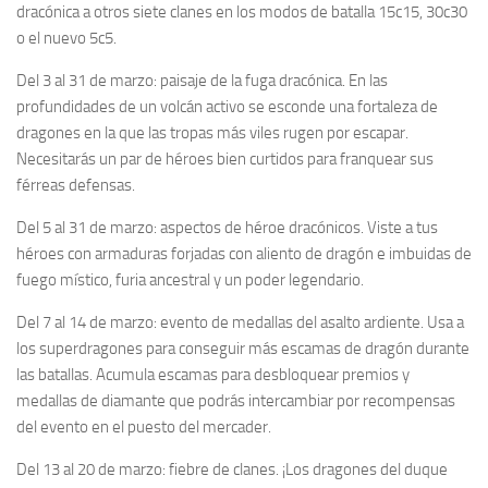
dracónica a otros siete clanes en los modos de batalla 15c15, 30c30
o el nuevo 5c5.
Del 3 al 31 de marzo
: paisaje de la fuga dracónica. En las
profundidades de un volcán activo se esconde una fortaleza de
dragones en la que las tropas más viles rugen por escapar.
Necesitarás un par de héroes bien curtidos para franquear sus
férreas defensas.
Del 5 al 31 de marzo
: aspectos de héroe dracónicos. Viste a tus
héroes con armaduras forjadas con aliento de dragón e imbuidas de
fuego místico, furia ancestral y un poder legendario.
Del 7 al 14 de marzo
: evento de medallas del asalto ardiente. Usa a
los superdragones para conseguir más escamas de dragón durante
las batallas. Acumula escamas para desbloquear premios y
medallas de diamante que podrás intercambiar por recompensas
del evento en el puesto del mercader.
Del 13 al 20 de marzo
: fiebre de clanes. ¡Los dragones del duque