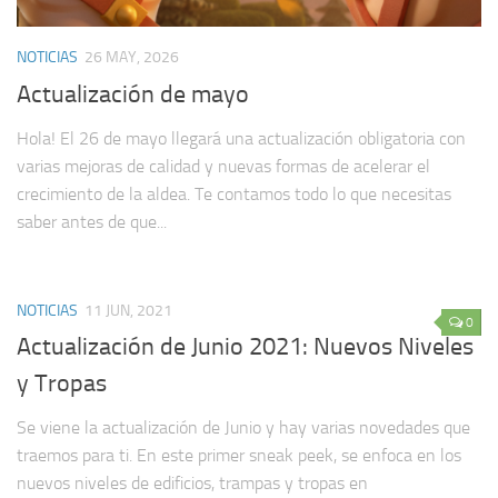
NOTICIAS
26 MAY, 2026
Actualización de mayo
Hola! El 26 de mayo llegará una actualización obligatoria con
varias mejoras de calidad y nuevas formas de acelerar el
crecimiento de la aldea. Te contamos todo lo que necesitas
saber antes de que...
NOTICIAS
11 JUN, 2021
0
Actualización de Junio 2021: Nuevos Niveles
y Tropas
Se viene la actualización de Junio y hay varias novedades que
traemos para ti. En este primer sneak peek, se enfoca en los
nuevos niveles de edificios, trampas y tropas en