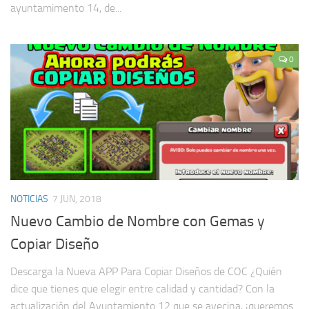
ayuntamimento 14, de...
0
NOTICIAS
7 JUN, 2018
Nuevo Cambio de Nombre con Gemas y
Copiar Diseño
Descarga la Nueva APP Para Copiar Diseños de COC ¿Quién
dice que tienes que elegir entre calidad y cantidad? Con la
actualización del Ayuntamiento 12 que se avecina, ¡queremos