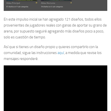
En este impulso inicial se han agregado 121 diseños, todos ellos
provenientes de jugadores reales con ganas de aportar su grano de
arena, por supuesto seguiré agregando más diseños poco a poco,
solo es cuestión de tiempo.
Así que si tienes un diseño propio y quieres compartirlo con la
comunidad, sigue las instrucciones
aquí
, a medida que revise los
mensajes responderé.