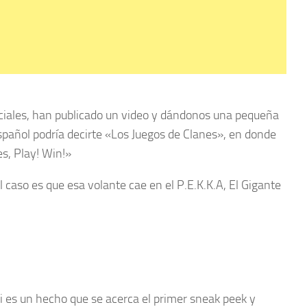
sociales, han publicado un video y dándonos una pequeña
spañol podría decirte «Los Juegos de Clanes», en donde
s, Play! Win!»
l caso es que esa volante cae en el P.E.K.K.A, El Gigante
 es un hecho que se acerca el primer sneak peek y