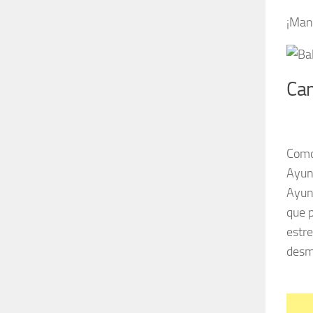
¡Man
Cam
Como 
Ayun
Ayun
que p
estre
desmo