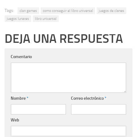
Tags:
clan games
como conseguir el libro universal
juegos de clanes
juegos lunares
libro universal
DEJA UNA RESPUESTA
Comentario
Nombre
*
Correo electrónico
*
Web