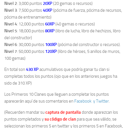
Nivel 2
: 3,000 puntos
20XP
(20 gemas o recursos)
Nivel 3
: 7,500 puntos
40XP
(pócima de fuerza, pócima de recursos,
pócima de entrenamiento)
Nivel 4
: 12,000 puntos
60XP
(40 gemas o recursos)
Nivel 5
: 18,000 puntos
80XP
(libro de lucha, libro de hechizos, libro
del constructor)
Nivel 6
: 30,000 puntos
100XP
(pócima del constructor o recursos).
Nivel 7
: 50,000 puntos
120XP
(libro de héroes, 5 anillos de muros,
100 gemas)
En total son
430 XP
acumulativos que podría ganar tu clan si
completas todos los puntos (ojo que en los anteriores juegos ha
sido de 310 XP)
Los Primeros 10 Clanes que lleguen a completar los puntos
aparecerán aquí de sus comentarios en
Facebook
y Twitter
.
(Recuerden mandar su
captura de pantalla
donde aparezcan los
puntos completados y
su código de clan
para que sea válido, se
seleccionan los primeros 5 en twitter y los primeros 5 en Facebook,