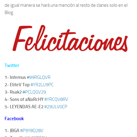
de igual manera se hará una mención al resto de clanes solo en el
Blog.
Twitter
1- Infernus
#
99RGLQVR
2- EliteV Top
#YR2LU9PC
3- Rsak2
#
PCLQGV29
4- Sons of aNaRcHY
#YRCQV8RV
5- LEYENDAS AE-E2
#29ULV0CP
Facebook
1- JBGA
#P9Y8Q28V