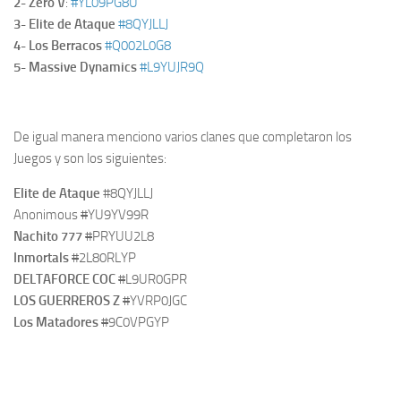
2- Zero V
:
#YL09PG8U
3- Elite de Ataque
#8QYJLLJ
4- Los Berracos
#Q002L0G8
5- Massive Dynamics
#L9YUJR9Q
De igual manera menciono varios clanes que completaron los
Juegos y son los siguientes:
Elite de Ataque
#8QYJLLJ
Anonimous
#
YU9YV99R
Nachito 777
#
PRYUU2L8
Inmortals
#
2L80RLYP
DELTAFORCE COC
#
L9UR0GPR
LOS GUERREROS Z
#
YVRP0JGC
Los Matadores
#
9C0VPGYP