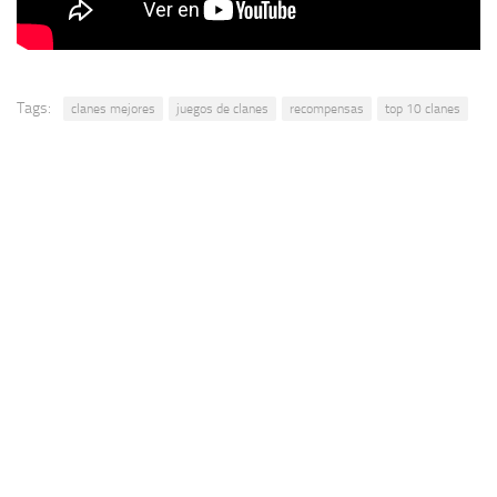
Tags:
clanes mejores
juegos de clanes
recompensas
top 10 clanes