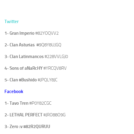
Twitter
1- Gran Imperio
#82YOQVV2
2- Clan Asturias
#
9Q8Y8UJGQ
3- Clan Latinmancos
#228VVLGJ0
4- Sons of aNaRcHY
#YRCQV8RV
5- Clan #Bushido
#JPQLY8JC
Facebook
1- Tavo Tren
#P0Y82CGC
2- LETHAL PERFECT
#
JRO88O9G
3- Zero
:v
#
82R2QURUU