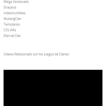
Mega Venezuela
Dracarys
Indestructibles
WutangClan
Templarios
CSV Alfa
Eternal Clan
Videos Relacionado con los Juegos de Clanes: