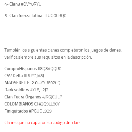
4- Clan3
#QVY8RYU
5- Clan fuerza latina
#
LUQ0CRQ0
También los siguientes clanes completaron los juegos de clanes,
verifica siempre sus requisitos en la descripción.
ComproHispanos
#8Q8VQQR0
CSV Delta
#RUY2JV8J
MADSEREITEI 2.0
#YYR892CQ
Dark soldiers
#YL8JL2J2
Clan Fuera Órganos
#JRGJCULP
COLOMBIANOS CJ
#2Q9LL80Y
Finiquitado
s #PGUOL929
Clanes que no copiaron su codigo del clan: