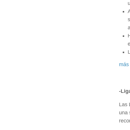
L
más 
-Lig
Las 
una 
reco