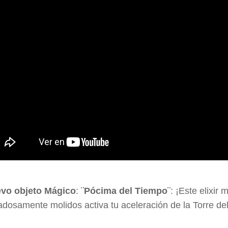
vo objeto Mágico
:
¨Pócima del Tiempo¨
: ¡Este elixir
adosamente molidos activa tu aceleración de la Torre del