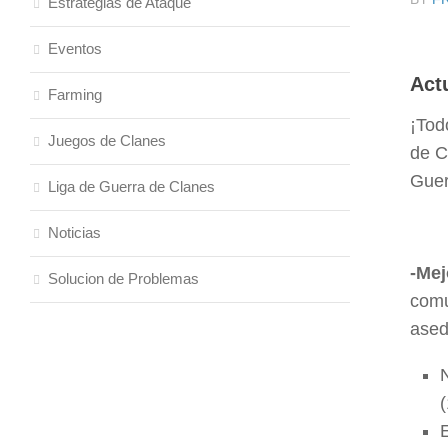
Estrategias de Ataque
Eventos
Act
Farming
¡Tod
Juegos de Clanes
de C
Guer
Liga de Guerra de Clanes
Noticias
-Mej
Solucion de Problemas
comu
ased
(
E