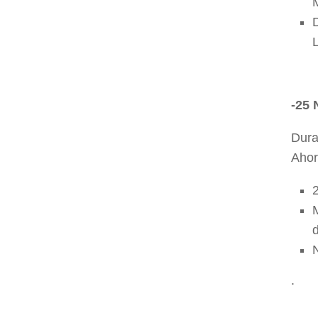
-25 
Dura
Ahor
d
N
.