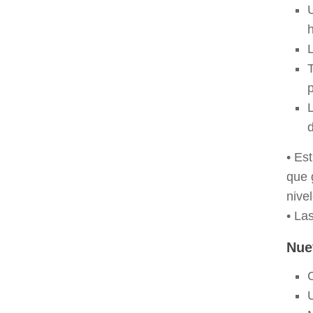
h
L
d
• Es
que 
nive
• La
Nue