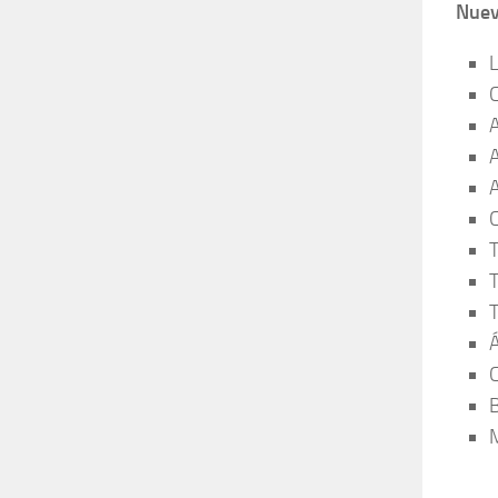
Nuev
L
C
A
A
A
C
T
T
T
Á
C
M