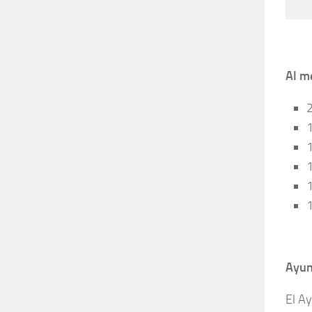
Al m
1
1
1
Ayun
El A