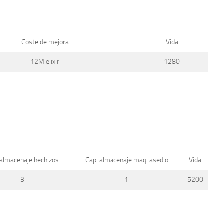
Coste de mejora
Vida
12M elixir
1280
 almacenaje hechizos
Cap. almacenaje maq. asedio
Vida
3
1
5200