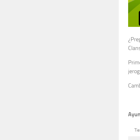
¿Pre
Clans
Prime
jerog
Camb
Ayun
Ti