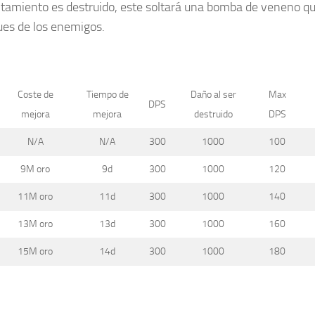
tamiento es destruido, este soltará una bomba de veneno qu
ues de los enemigos.
Coste de
Tiempo de
Daño al ser
Max
DPS
mejora
mejora
destruido
DPS
N/A
N/A
300
1000
100
9M oro
9d
300
1000
120
11M oro
11d
300
1000
140
13M oro
13d
300
1000
160
15M oro
14d
300
1000
180