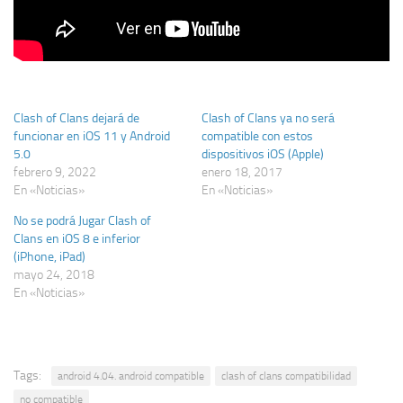
Clash of Clans dejará de
Clash of Clans ya no será
funcionar en iOS 11 y Android
compatible con estos
5.0
dispositivos iOS (Apple)
febrero 9, 2022
enero 18, 2017
En «Noticias»
En «Noticias»
No se podrá Jugar Clash of
Clans en iOS 8 e inferior
(iPhone, iPad)
mayo 24, 2018
En «Noticias»
Tags:
android 4.04. android compatible
clash of clans compatibilidad
no compatible