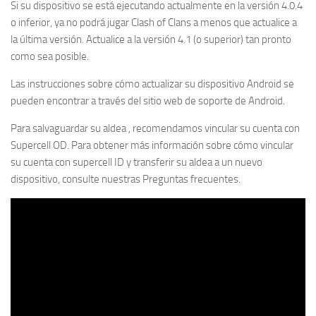
Si su dispositivo se está ejecutando actualmente en la versión 4.0.4
o inferior, ya no podrá jugar Clash of Clans a menos que actualice a
la última versión.
Actualice a la versión 4.1 (o superior) tan pronto
como sea posible.
Las instrucciones sobre cómo actualizar su dispositivo Android se
pueden encontrar a través del sitio web de soporte de Android.
Para salvaguardar su aldea , recomendamos vincular su cuenta con
Supercell OD.
Para obtener más información sobre cómo vincular
su cuenta con supercell ID y transferir su aldea a un nuevo
dispositivo, consulte nuestras Preguntas frecuentes.