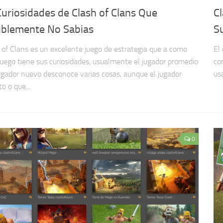
Curiosidades de Clash of Clans Que
C
iblemente No Sabias
S
 of Clans es un excelente juego de estrategia que a como
El
juego tiene sus curiosidades, usualmente el jugador promedio
co
jugador nuevo desconoce varias cosas, aunque el jugador
us
o o que...
0