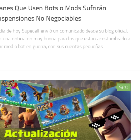
lanes Que Usen Bots o Mods Sufrirán
uspensiones No Negociables
 día de hoy Supecell envió un comunicado desde su blog oficial,
n una noticia no muy buena para los que estan acostumbrado a
ar mod o bot en guerra, con sus cuentas pequeñas...
13