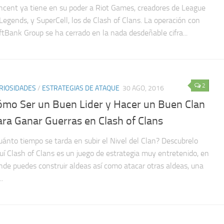
ncent ya tiene en su poder a Riot Games, creadores de League
 Legends, y SuperCell, los de Clash of Clans. La operación con
ftBank Group se ha cerrado en la nada desdeñable cifra...
2
RIOSIDADES
/
ESTRATEGIAS DE ATAQUE
30 AGO, 2016
ómo Ser un Buen Lider y Hacer un Buen Clan
ara Ganar Guerras en Clash of Clans
uánto tiempo se tarda en subir el Nivel del Clan? Descubrelo
uí Clash of Clans es un juego de estrategia muy entretenido, en
nde puedes construir aldeas así como atacar otras aldeas, una
..