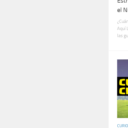
Est
el N
¿Cuán
Aquí 
las gu
CURIO