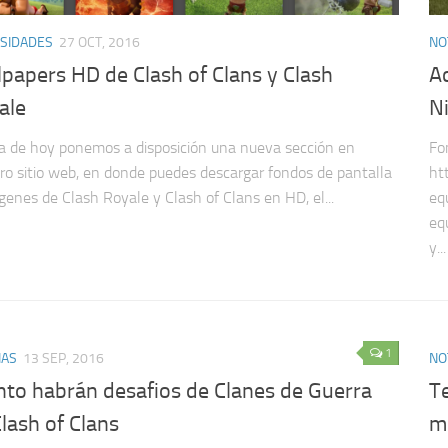
SIDADES
27 OCT, 2016
NO
lpapers HD de Clash of Clans y Clash
Ac
ale
N
a de hoy ponemos a disposición una nueva sección en
Fo
ro sitio web, en donde puedes descargar fondos de pantalla
ht
genes de Clash Royale y Clash of Clans en HD, el...
eq
eq
y...
1
IAS
13 SEP, 2016
NO
nto habrán desafios de Clanes de Guerra
T
lash of Clans
mi