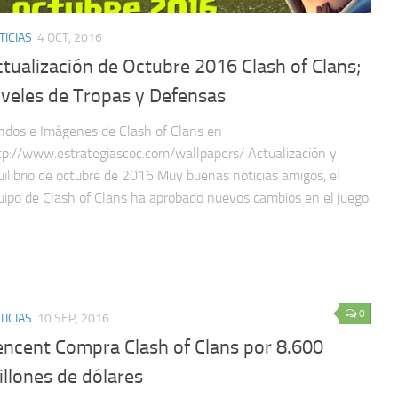
TICIAS
4 OCT, 2016
tualización de Octubre 2016 Clash of Clans;
iveles de Tropas y Defensas
ndos e Imágenes de Clash of Clans en
tp://www.estrategiascoc.com/wallpapers/ Actualización y
uilibrio de octubre de 2016 Muy buenas noticias amigos, el
uipo de Clash of Clans ha aprobado nuevos cambios en el juego
0
TICIAS
10 SEP, 2016
encent Compra Clash of Clans por 8.600
llones de dólares