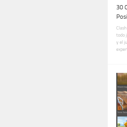
30 
Pos
Clash
todo 
y el 
expert