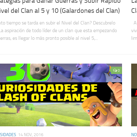
rategias para Ganar Guerras y Subir Rápido
L
ivel del Clan al 5 y 10 (Galardones del Clan)
Cl
to tiempo se tarda en subir el Nivel del Clan? Descubrelo
Au
La aspiración de todo líder de un clan que esta empezando
vi
erras, es llegar lo más pronto posible al nivel 5,...
lim
0
SIDADES
14 NOV, 2016
NO