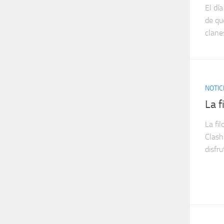
El dí
de qu
clane
NOTIC
La f
La fi
Clash
disfr