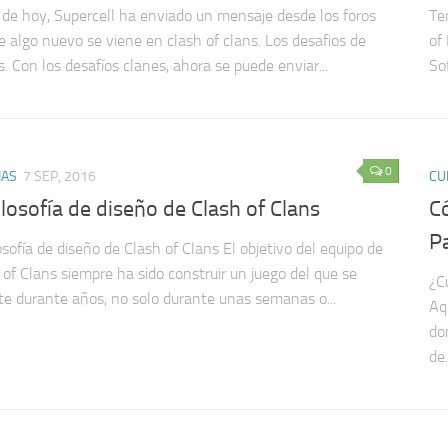
a de hoy, Supercell ha enviado un mensaje desde los foros
Te
e algo nuevo se viene en clash of clans. Los desafios de
of
s. Con los desafíos clanes, ahora se puede enviar...
So
0
IAS
7 SEP, 2016
CU
ilosofía de diseño de Clash of Clans
C
P
losofía de diseño de Clash of Clans El objetivo del equipo de
 of Clans siempre ha sido construir un juego del que se
¿C
ute durante años, no solo durante unas semanas o...
Aq
do
de.