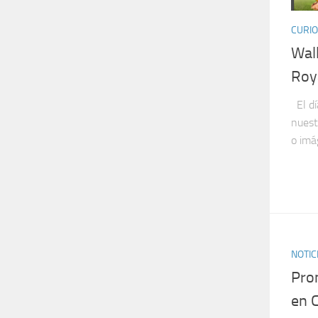
CURIO
Wal
Roy
El dí
nuest
o imá
NOTIC
Pro
en C