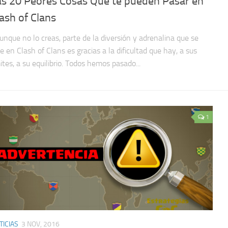
as 20 Peores Cosas Que te pueden Pasar en
ash of Clans
nque no lo creas, parte de la diversión y adrenalina que se
ve en Clash of Clans es gracias a la dificultad que hay, a sus
ites, a su equilibrio. Todos hemos pasado...
1
TICIAS
3 NOV, 2016